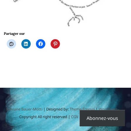
Partager sur
Sylviane Bauer-Motti
| Designed by:
Theme Freesia
|
WordPress
| ©
Copyright All right reserved |
CGV | Mentions légales
Abonnez-vous