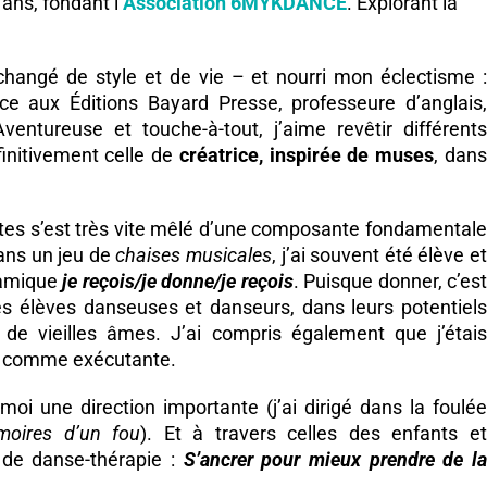
ans, fondant l’
Association 6MYKDANCE
. Explorant la
changé de style et de vie – et nourri mon éclectisme :
trice aux Éditions Bayard Presse, professeure d’anglais,
entureuse et touche-à-tout, j’aime revêtir différents
éfinitivement celle de
créatrice, inspirée de muses
, dan
es s’est très vite mêlé d’une composante fondamentale
dans un jeu de
chaises musicales
, j’ai souvent été élève e
ynamique
je reçois/je donne/je reçois
. Puisque donner, c’est
es élèves danseuses et danseurs, dans leurs potentiels
 de vieilles âmes. J’ai compris également que j’étais
s comme exécutante.
oi une direction importante (j’ai dirigé dans la foulée
oires d’un fou
). Et à travers celles des enfants e
 de danse-thérapie :
S’ancrer pour mieux prendre de l