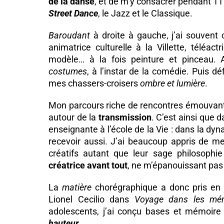
de la danse
, et de m’y consacrer pendant 11 
Street Dance
, le Jazz et le Classique.
Baroudant
à droite à gauche, j’ai souvent 
animatrice culturelle à la Villette, téléac
modèle… à la fois peinture et pinceau. Av
costumes
, à l’instar de la comédie. Puis d
mes chassers-croisers
ombre et lumière
.
Mon parcours riche de rencontres émouvant
autour de la
transmission
. C’est ainsi que 
enseignante à l’école de la Vie : dans la d
recevoir aussi. J’ai beaucoup appris de m
créatifs autant que leur sage philosophie
créatrice avant tout
, ne m’épanouissant pa
La
matière
chorégraphique a donc pris en m
Lionel Cecilio dans
Voyage dans les mém
adolescents, j’ai conçu bases et mémoire
hauteur
.