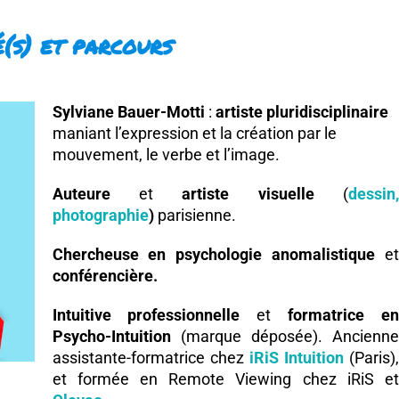
é(s) et parcours
Sylviane Bauer-Motti
:
artiste pluridisciplinaire
maniant l’expression et la création par le
mouvement, le verbe et l’image.
Auteure
et
artiste visuelle
(
dessin,
photographie
)
parisienne.
Chercheuse en psychologie anomalistique
et
conférencière.
Intuitive professionnelle
et
formatrice en
Psycho-Intuition
(marque déposée). Ancienn
assistante-formatrice chez
iRiS Intuition
(Paris),
et formée en Remote Viewing chez iRiS et