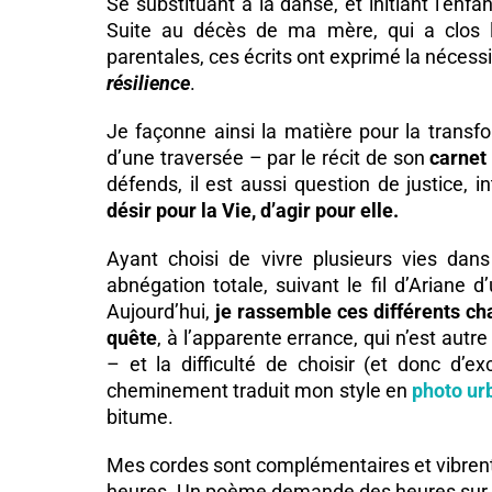
Se substituant à la danse, et initiant l’e
Suite au décès de ma mère, qui a clos l
parentales, ces écrits ont exprimé la nécess
résilience
.
Je façonne ainsi la matière pour la transf
d’une traversée – par le récit de son
carnet
défends, il est aussi question de justice, i
désir pour la Vie, d’agir pour elle.
Ayant choisi de vivre plusieurs vies dan
abnégation totale, suivant le fil d’Ariane 
Aujourd’hui,
je rassemble ces différents cha
quête
, à l’apparente errance, qui n’est autr
– et la difficulté de choisir (et donc d’
cheminement traduit mon style en
photo ur
bitume.
Mes cordes sont complémentaires et vibren
heures. Un poème demande des heures sur plus