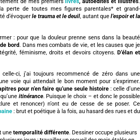
nfantement de mes premiers
livres
, autoédités et illustrés
a perte de toutes mes figures parentales* et grand-
ité d’évoquer
le trauma et le deuil
, autant que
l’espoir et l
ormer : pour que la douleur prenne sens dans la beauté
 de bord
. Dans mes combats de vie, et les causes que j
ntégrité, féminisme, droits et devoirs citoyens.
D’élan e
s celle-ci, j’ai toujours recommencé de zéro dans une
d’une voie qui attendait le bon moment pour s’exprimer.
pitres pour n’en faire qu’une seule histoire
: celle d’un
e qu’une
itinérance
. Puisque le choix – et donc le possible
exclure et renoncer) n’ont eu de cesse de se poser. Ce
baine
: brut et poétique à la fois, au hasard des rues et d
t une
temporalité différente
. Dessiner occupe plusieurs
ieurs jours ; travailler un recueil des mois étalés en