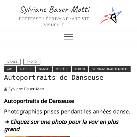
Skip
Sylviane Bauer-Motti
to
content
POÉTESSE * ÉCRIVAINE *ARTISTE
VISUELLE
DANSE
PHOTO
ART
AUTEUR
DANSE
MODÈLE
PHOTO
SYLVIANE-BAUER-MOTTI
Autoportraits de Danseuse
Sylviane Bauer-Motti
Autoportraits de Danseuse
Photographies prises pendant les années danse.
➜ Cliquez sur une photo pour la voir en plus
grand