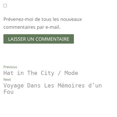
Prévenez-moi de tous les nouveaux
commentaires par e-mail.
Navigation
Previous
Previous
Hat in The City / Mode
post:
de
Next
Next
l’article
Voyage Dans Les Mémoires d’un
post:
Fou