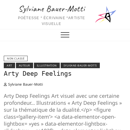
S
Sylviane Bauer-Motti
k
i
POÉTESSE * ÉCRIVAINE *ARTISTE
p
VISUELLE
t
o
c
o
n
NON CLASSÉ
t
ART
AUTEUR
ILLUSTRATION
SYLVIANE-BAUER-MOTTI
Arty Deep Feelings
e
n
Sylviane Bauer-Motti
t
Arty Deep Feelings Art visuel avec une certaine
profondeur… Illustrations « Arty Deep Feelings »
sur la thématique de la dualité.</p> <figure
class=’gallery-item’> <a data-elementor-open-
lightbox= »yes » data-elementor-lightbox-