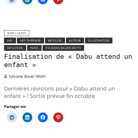
NON CLASSÉ
ART
ART-THÉRAPIE
ARTICLES
AUTEUR
ILLUSTRATION
INTUITION
PARIS
SYLVIANE-BAUER-MOTTI
Finalisation de « Dabu attend un
enfant »
Sylviane Bauer-Motti
Dernières révisions pour « Dabu attend un
enfant » ! Sortie prévue fin octobre
Partager sur