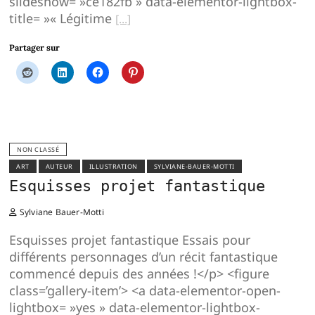
slideshow= »ce182fb » data-elementor-lightbox-
title= »« Légitime
Partager sur
NON CLASSÉ
ART
AUTEUR
ILLUSTRATION
SYLVIANE-BAUER-MOTTI
Esquisses projet fantastique
Sylviane Bauer-Motti
Esquisses projet fantastique Essais pour
différents personnages d’un récit fantastique
commencé depuis des années !</p> <figure
class=’gallery-item’> <a data-elementor-open-
lightbox= »yes » data-elementor-lightbox-