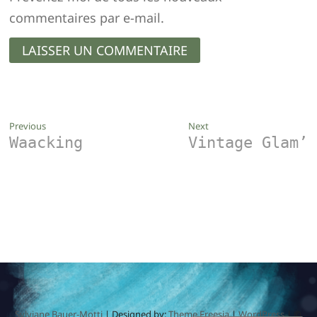
commentaires par e-mail.
Navigation
Previous
Next
Previous
Next
Waacking
Vintage Glam’
post:
post:
de
l’article
Sylviane Bauer-Motti
| Designed by:
Theme Freesia
|
WordPress
| ©