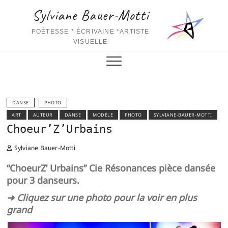
Skip
Sylviane Bauer-Motti
to
content
POÉTESSE * ÉCRIVAINE *ARTISTE
VISUELLE
DANSE
PHOTO
ART
AUTEUR
DANSE
MODÈLE
PHOTO
SYLVIANE-BAUER-MOTTI
Choeur’Z’Urbains
Sylviane Bauer-Motti
“ChoeurZ’ Urbains” Cie Résonances pièce dansée
pour 3 danseurs.
➜ Cliquez sur une photo pour la voir en plus
grand