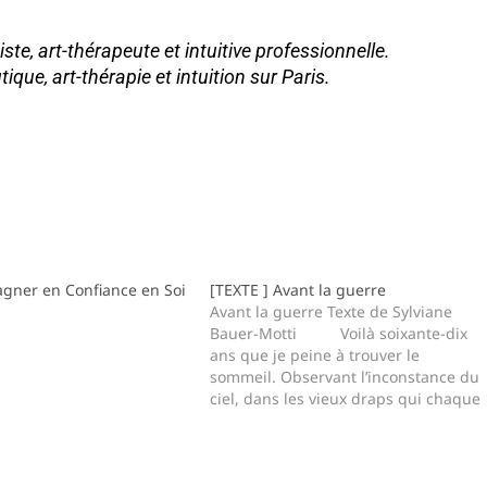
iste, art-thérapeute et intuitive professionnelle.
tique, art-thérapie et intuition sur Paris.
agner en Confiance en Soi
[TEXTE ] Avant la guerre
Avant la guerre Texte de Sylviane
Bauer-Motti Voilà soixante-dix
ans que je peine à trouver le
sommeil. Observant l’inconstance du
ciel, dans les vieux draps qui chaque
nuit m'étreignent. Bientôt l’obscurité
dévoilera d’ambivalentes nuances,
entre la nuit…