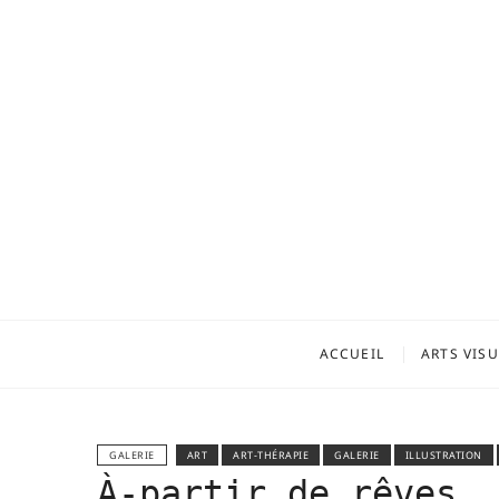
ACCUEIL
ARTS VIS
GALERIE
ART
ART-THÉRAPIE
GALERIE
ILLUSTRATION
À-partir de rêves…