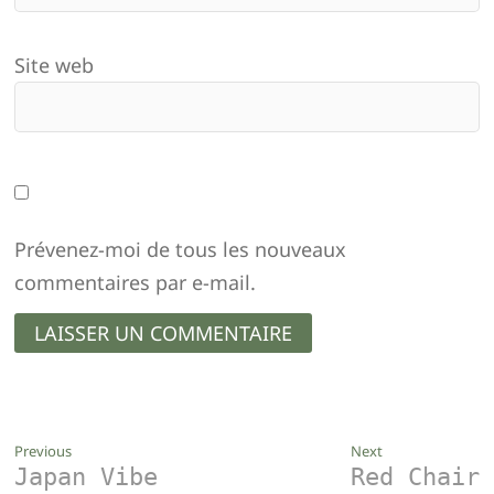
Site web
Prévenez-moi de tous les nouveaux
commentaires par e-mail.
Navigation
Previous
Next
Previous
Next
Japan Vibe
Red Chair
post:
post:
de