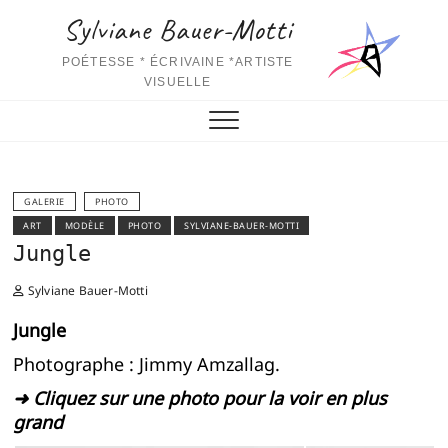
Skip
Sylviane Bauer-Motti
to
content
POÉTESSE * ÉCRIVAINE *ARTISTE
VISUELLE
GALERIE
PHOTO
ART
MODÈLE
PHOTO
SYLVIANE-BAUER-MOTTI
Jungle
Sylviane Bauer-Motti
Jungle
Photographe : Jimmy Amzallag.
➜ Cliquez sur une photo pour la voir en plus
grand