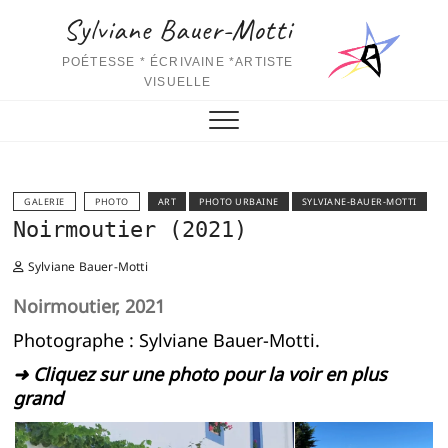
Skip
Sylviane Bauer-Motti
to
content
POÉTESSE * ÉCRIVAINE *ARTISTE
VISUELLE
GALERIE
PHOTO
ART
PHOTO URBAINE
SYLVIANE-BAUER-MOTTI
Noirmoutier (2021)
Sylviane Bauer-Motti
Noirmoutier, 2021
Photographe : Sylviane Bauer-Motti.
➜ Cliquez sur une photo pour la voir en plus
grand