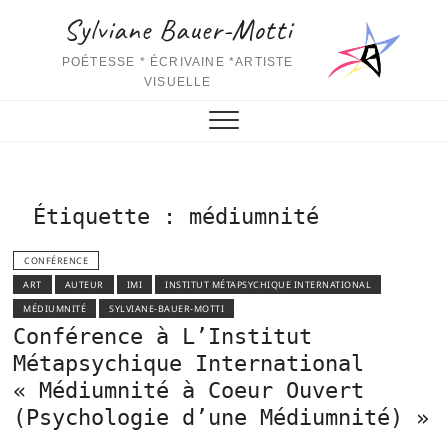
S
Sylviane Bauer-Motti
k
i
POÉTESSE * ÉCRIVAINE *ARTISTE
p
VISUELLE
t
o
c
o
n
Étiquette :
médiumnité
t
e
CONFÉRENCE
n
ART
AUTEUR
IMI
INSTITUT MÉTAPSYCHIQUE INTERNATIONAL
t
MÉDIUMNITÉ
SYLVIANE-BAUER-MOTTI
Conférence à L’Institut
Métapsychique International
« Médiumnité à Coeur Ouvert
(Psychologie d’une Médiumnité) »