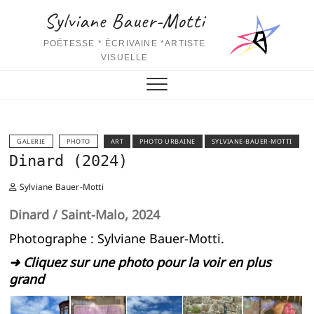
Skip
Sylviane Bauer-Motti
to
content
POÉTESSE * ÉCRIVAINE *ARTISTE
VISUELLE
GALERIE
PHOTO
ART
PHOTO URBAINE
SYLVIANE-BAUER-MOTTI
Dinard (2024)
Sylviane Bauer-Motti
Dinard / Saint-Malo, 2024
Photographe : Sylviane Bauer-Motti.
➜ Cliquez sur une photo pour la voir en plus
grand