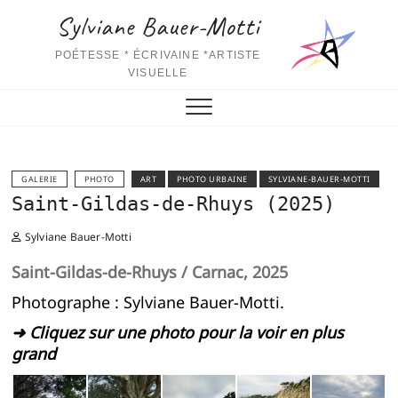
Skip
Sylviane Bauer-Motti
to
content
POÉTESSE * ÉCRIVAINE *ARTISTE
VISUELLE
GALERIE
PHOTO
ART
PHOTO URBAINE
SYLVIANE-BAUER-MOTTI
Saint-Gildas-de-Rhuys (2025)
Sylviane Bauer-Motti
Saint-Gildas-de-Rhuys / Carnac, 2025
Photographe : Sylviane Bauer-Motti.
➜ Cliquez sur une photo pour la voir en plus
grand