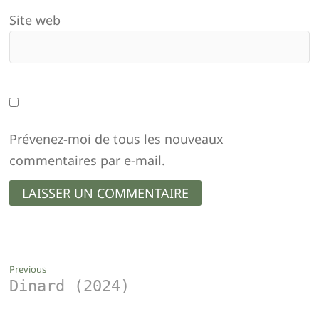
Site web
Prévenez-moi de tous les nouveaux
commentaires par e-mail.
Navigation
Previous
Previous
Dinard (2024)
post:
de
l’article