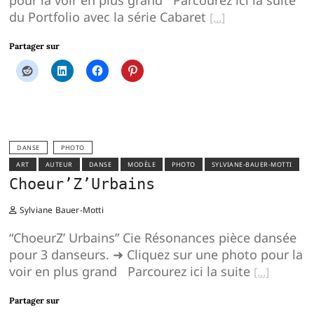
pour la voir en plus grand Parcourez ici la suite
du Portfolio avec la série Cabaret
Partager sur
DANSE
PHOTO
ART
AUTEUR
DANSE
MODÈLE
PHOTO
SYLVIANE-BAUER-MOTTI
Choeur’Z’Urbains
Sylviane Bauer-Motti
“ChoeurZ’ Urbains” Cie Résonances pièce dansée
pour 3 danseurs. ➜ Cliquez sur une photo pour la
voir en plus grand Parcourez ici la suite
Partager sur