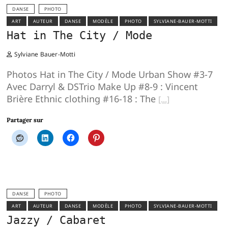
DANSE
PHOTO
ART
AUTEUR
DANSE
MODÈLE
PHOTO
SYLVIANE-BAUER-MOTTI
Hat in The City / Mode
Sylviane Bauer-Motti
Photos Hat in The City / Mode Urban Show #3-7
Avec Darryl & DSTrio Make Up #8-9 : Vincent
Brière Ethnic clothing #16-18 : The
Partager sur
DANSE
PHOTO
ART
AUTEUR
DANSE
MODÈLE
PHOTO
SYLVIANE-BAUER-MOTTI
Jazzy / Cabaret