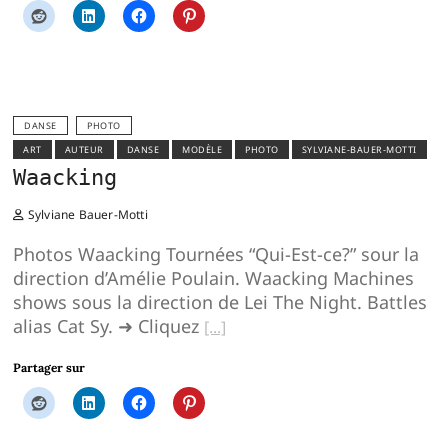
DANSE
PHOTO
ART
AUTEUR
DANSE
MODÈLE
PHOTO
SYLVIANE-BAUER-MOTTI
Waacking
Sylviane Bauer-Motti
Photos Waacking Tournées “Qui-Est-ce?” sour la
direction d’Amélie Poulain. Waacking Machines
shows sous la direction de Lei The Night. Battles
alias Cat Sy. ➜ Cliquez
Partager sur