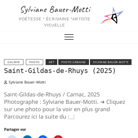
Skip
Sylviane Bauer-Motti
to
content
POÉTESSE * ÉCRIVAINE *ARTISTE
VISUELLE
GALERIE
PHOTO
ART
PHOTO URBAINE
SYLVIANE-BAUER-MOTTI
Saint-Gildas-de-Rhuys (2025)
Sylviane Bauer-Motti
Saint-Gildas-de-Rhuys / Carnac, 2025
Photographe : Sylviane Bauer-Motti. ➜ Cliquez
sur une photo pour la voir en plus grand
Parcourez ici la suite du
Partager sur