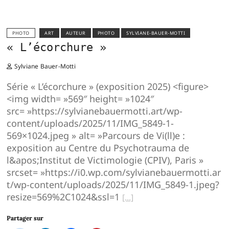
PHOTO
ART
AUTEUR
PHOTO
SYLVIANE-BAUER-MOTTI
« L’écorchure »
Sylviane Bauer-Motti
Série « L’écorchure » (exposition 2025) <figure>
<img width= »569″ height= »1024″
src= »https://sylvianebauermotti.art/wp-
content/uploads/2025/11/IMG_5849-1-
569×1024.jpeg » alt= »Parcours de Vi(ll)e :
exposition au Centre du Psychotrauma de
l&apos;Institut de Victimologie (CPIV), Paris »
srcset= »https://i0.wp.com/sylvianebauermotti.ar
t/wp-content/uploads/2025/11/IMG_5849-1.jpeg?
resize=569%2C1024&ssl=1
Partager sur