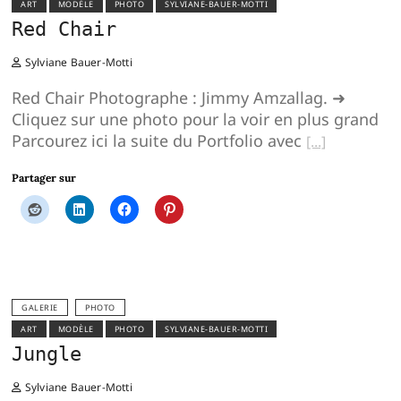
ART
MODÈLE
PHOTO
SYLVIANE-BAUER-MOTTI
Red Chair
Sylviane Bauer-Motti
Red Chair Photographe : Jimmy Amzallag. ➜
Cliquez sur une photo pour la voir en plus grand
Parcourez ici la suite du Portfolio avec
Partager sur
GALERIE
PHOTO
ART
MODÈLE
PHOTO
SYLVIANE-BAUER-MOTTI
Jungle
Sylviane Bauer-Motti